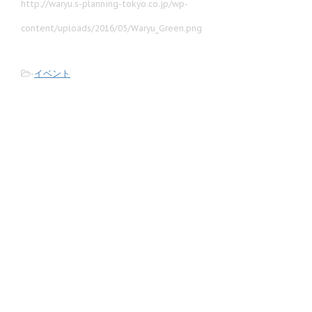
http://waryu.s-planning-tokyo.co.jp/wp-
content/uploads/2016/05/Waryu_Green.png
-
イベント