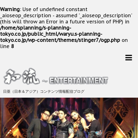
Warning
: Use of undefined constant
_aioseop_description - assumed '_aioseop_description'
(this will throw an Error in a future version of PHP) in
/home/splanning/s-planning-
tokyo.co.jp/public_html/waryu.s-planning-
tokyo.co.jp/wp-content/themes/stinger7/ogp.php
on
line
8
日亜（日本＆アジア）コンテンツ情報配信ブログ