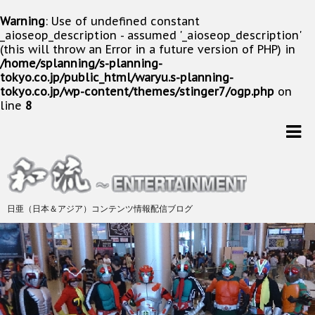
Warning
: Use of undefined constant
_aioseop_description - assumed '_aioseop_description'
(this will throw an Error in a future version of PHP) in
/home/splanning/s-planning-
tokyo.co.jp/public_html/waryu.s-planning-
tokyo.co.jp/wp-content/themes/stinger7/ogp.php
on
line
8
日亜（日本＆アジア）コンテンツ情報配信ブログ